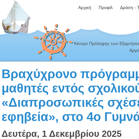
Αρχική
Προφίλ
Δράση - 
Κέντρο Πρόληψης των Εξαρτήσεω
Αργο
Βραχύχρονο πρόγραμμ
μαθητές εντός σχολικο
«Διαπροσωπικές σχέσε
εφηβεία», στο 4ο Γυμν
Δευτέρα, 1 Δεκεμβρίου 2025