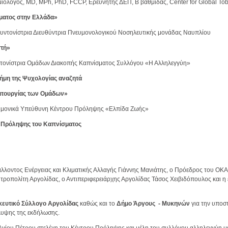
ημιολόγος, MD, MPh, PhD, FCCP, Ερευνητής ΔΕΠ, Β βαθμίδας, Center for Global Tob
ματος στην Ελλάδα»
Συντονίστρια Διευθύντρια Πνευμονολογικού Νοσηλευτικής μονάδας Ναυπλίου
στή»
ντονίστρια Ομάδων Διακοπής Καπνίσματος Συλλόγου «Η Αλληλεγγύη»
ήμη της Ψυχολογίας αναζητά
ουργίας των Ομάδων»
τημονικά Υπεύθυνη Κέντρου Πρόληψης «Ελπίδα Ζωής»
 Πρόληψης του Καπνίσματος
οντος Ενέργειας και Κλιματικής Αλλαγής Γιάννης Μανιάτης, ο Πρόεδρος του ΟΚ
οπολίτη Αργολίδας, ο Αντιπεριφερειάρχης Αργολίδας Τάσος Χειβιδόπουλος και 
ακευτικό Σύλλογο Αργολίδας
καθώς και το
Δήμο Άργους - Μυκηνών
για την υποσ
άλυψης της εκδήλωσης.