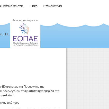
α- Ανακοινώσεις
Links
Επικοινωνία
ς Π.Ε.
ων Εξαρτήσεων και Προαγωγής της
«Η Αλληλεγγύη» πραγματοποίησε ημερίδα στα
Αργολίδας.
τηκαν από τους