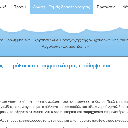
χική
Προφίλ
Δράση - Τομείς δραστηριότητας
Προτάσεις
Νέ
ρο Πρόληψης των Εξαρτήσεων & Προαγωγής της Ψυχοκοινωνικής Υγεία
Αργολίδας«Ελπίδα Ζωής»
….. μύθοι και πραγματικότητα, πρόληψη και
και πραγματικότητες, υπάρχει πρόληψη και αντιμετώπιση
, το Κέντρο Πρόληψης τ
γολίδας σε συνεργασία με το σύλλογο καρκινοπαθών και φίλων νομού Αργολίδας 
σματος
το Σάββατο 31 Μαΐου 2014 στο Εμπορικό και Βιομηχανικό Επιμελητήριο 
κολουθήσουν ενδιαφέρουσες τοποθετήσεις και επιστημονικές απόψεις όπως εκφράσ