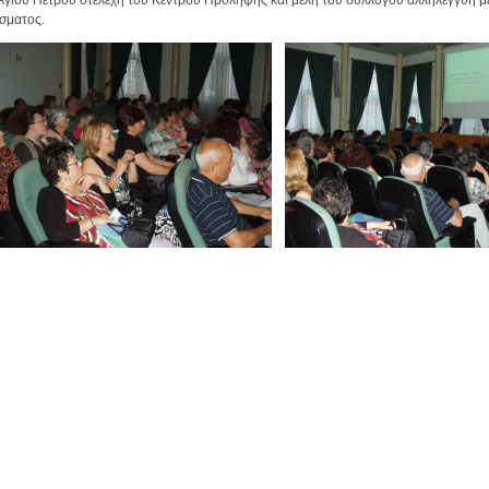
γίου Πέτρου στελέχη του Κέντρου Πρόληψης και μέλη του συλλόγου αλληλεγγύη μέ
σματος.