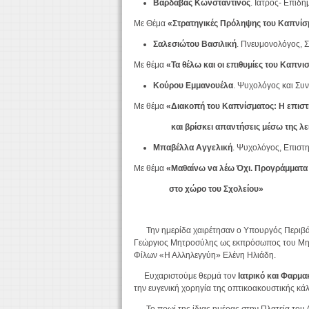
Βαρδαβάς Κωνσταντίνος
. Ιατρός- Επιδ
Με Θέμα
«Στρατηγικές Πρόληψης του Καπνίσ
Σαλεσιώτου Βασιλική
. Πνευμονολόγος, 
Με θέμα
«Τα θέλω και οι επιθυμίες του Καπνι
Κούρου Εμμανουέλα
. Ψυχολόγος και Συ
Με θέμα
«Διακοπή του Καπνίσματος: Η επιστ
και βρίσκει απαντήσεις μέσω της λειτ
Μπαβέλλα Αγγελική
. Ψυχολόγος, Επισ
Με θέμα
«Μαθαίνω να λέω Όχι. Προγράμματα
στο χώρο του Σχολείου»
Την ημερίδα χαιρέτησαν ο Υπουργός Περιβάλλ
Γεώργιος Μητροσύλης ως εκπρόσωπος του Μητρ
Φίλων «Η Αλληλεγγύη» Ελένη Ηλιάδη.
Ευχαριστούμε θερμά τον
Ιατρικό και Φαρμ
την ευγενική χορηγία της οπτικοακουστικής κ