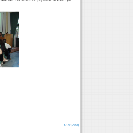
σω έντυπου υλικού ενημέρωναν το κοινό για
επιστροφή