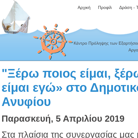
Αρχική
Προφίλ
Δράση - 
Κέντρο Πρόληψης των Εξαρτήσεω
Αργο
"Ξέρω ποιος είμαι, ξέρω
είμαι εγώ» στο Δημοτικ
Ανυφίου
Παρασκευή, 5 Απριλίου 2019
Στα πλαίσια της συνεργασίας μας 