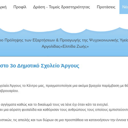
χική
Προφίλ
Δράση - Τομείς δραστηριότητας
Προτάσεις
Νέ
ρο Πρόληψης των Εξαρτήσεων & Προαγωγής της Ψυχοκοινωνικής Υγεία
Αργολίδας«Ελπίδα Ζωής»
 στο 3ο Δημοτικό Σχολείο Άργους
χολείο Άργους το Κέντρο μας, πραγματοποίησε μια ακόμα βραχεία παρέμβαση με θ
Φεβρουαρίου.
γγίγματα καθώς και το δικαίωμά τους να λένε όχι όταν κάτι τα ενοχλεί.
αν μια αόρατη φυσαλίδα και καθόρισαν τους ανθρώπους τους οποίους εμπιστεύοντ
υστικών, τις απειλής και των δώρων σε μια προσπάθεια να κατανοήσουν την έννοια 