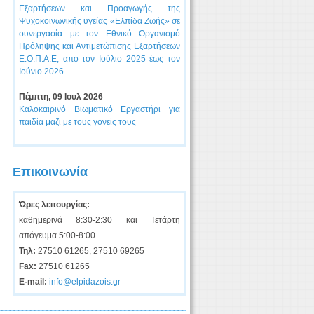
Εξαρτήσεων και Προαγωγής της
Ψυχοκοινωνικής υγείας «Ελπίδα Ζωής» σε
συνεργασία με τον Εθνικό Οργανισμό
Πρόληψης και Αντιμετώπισης Εξαρτήσεων
Ε.Ο.Π.Α.Ε, από τον Ιούλιο 2025 έως τον
Ιούνιο 2026
Πέμπτη, 09 Ιουλ 2026
Καλοκαιρινό Βιωματικό Εργαστήρι για
παιδία μαζί με τους γονείς τους
Επικοινωνία
Ώρες λειτουργίας:
καθημερινά 8:30-2:30 και Τετάρτη
απόγευμα 5:00-8:00
Τηλ:
27510 61265, 27510 69265
Fax:
27510 61265
E-mail:
info@elpidazois.gr