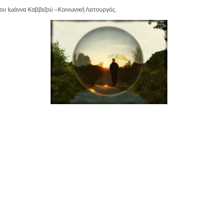
ου Ιωάννα Καββεζού –Κοινωνική Λειτουργός.