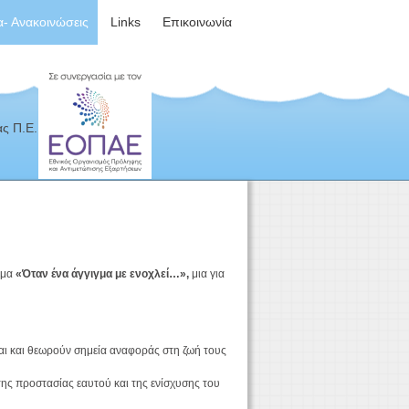
α- Ανακοινώσεις
Links
Επικοινωνία
ς Π.Ε.
έμα
«Όταν ένα άγγιγμα με ενοχλεί…»,
μια για
αι και θεωρούν σημεία αναφοράς στη ζωή τους
της προστασίας εαυτού και της ενίσχυσης του