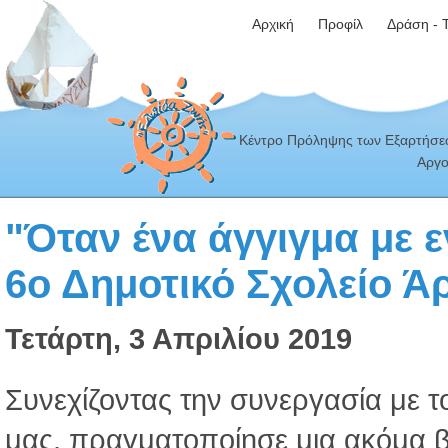
Αρχική
Προφίλ
Δράση - 
Κέντρο Πρόληψης των Εξαρτήσεω
Αργο
"Όταν ένα άγγιγμα με ε
6ο Δημοτικό Σχολείο Ά
Τετάρτη, 3 Απριλίου 2019
Συνεχίζοντας την συνεργασία με τ
μας, πραγματοποίησε μια ακόμα 